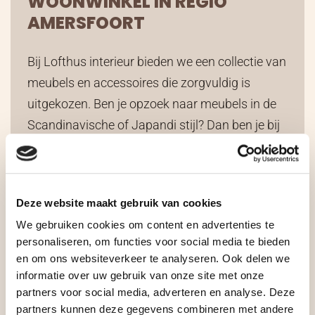
WOONWINKEL IN REGIO
AMERSFOORT
Bij Lofthus interieur bieden we een collectie van
meubels en accessoires die zorgvuldig is
uitgekozen. Ben je opzoek naar meubels in de
Scandinavische of Japandi stijl? Dan ben je bij
ons op het juiste adres. Onze studio vind je
vlakbij Amersfoort, afrit 12 van de A1.
Interieuradvies op
Deze website maakt gebruik van cookies
Maat
We gebruiken cookies om content en advertenties te
personaliseren, om functies voor social media te bieden
Naast een ons mooie aanbod meubels en
en om ons websiteverkeer te analyseren. Ook delen we
informatie over uw gebruik van onze site met onze
accessoires bieden wij professioneel
partners voor social media, adverteren en analyse. Deze
interieuradvies in de regio Amersfoort. Of het
partners kunnen deze gegevens combineren met andere