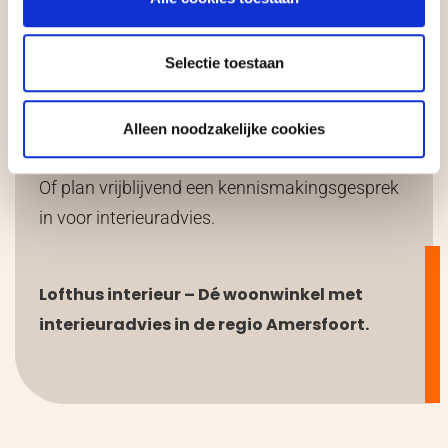
Bezoek Onze Woonwinkel
in Amersfoort
Selectie toestaan
Benieuwd wat wij voor jouw interieur kunnen
betekenen? Bezoek onze woonwinkel in
Alleen noodzakelijke cookies
Bunschoten-Spakenburg en laat je inspireren!
Of plan vrijblijvend een kennismakingsgesprek
in voor interieuradvies.
Lofthus interieur – Dé woonwinkel met
interieuradvies in de regio Amersfoort.